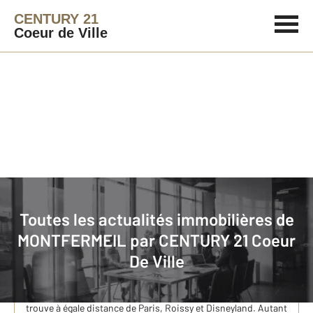
CENTURY 21
Coeur de Ville
Immobilier
Actualités immobilières à MONTFERMEIL
Toutes les actualités immobilières de
MONTFERMEIL par
CENTURY 21 Coeur
Vente de maisons à Montfermeil Quartier Franceville
De Ville
: la sélection exclusive de CENTURY 21 Cœur de Ville
Dans le département de la Seine-Saint-Denis, la ville de
Montfermeil, limitrophe de la Seine-et-Marne et de Chelles, se
trouve à égale distance de Paris, Roissy et Disneyland. Autant