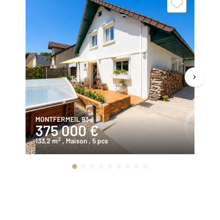
MONTFERMEIL 93
MO
375 000 €
3
2
133,2 m
, Maison
, 5 pcs
11