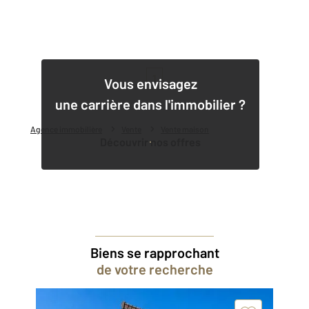
1
Vous envisagez
une carrière dans l'immobilier ?
Agence immobilière
Vente
Vente maison
Découvrir nos offres
Biens se rapprochant
de votre recherche