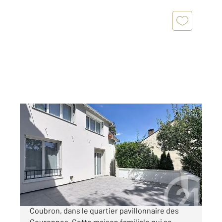
COUBRON 93
2
134,83 m
, 7 pièces
Ref : 4346
Maison à vendre
385 000 €
Century21 Montfermeil vous présente à
Coubron, dans le quartier pavillonnaire des
Couronnes. Cette maison familiale qui se