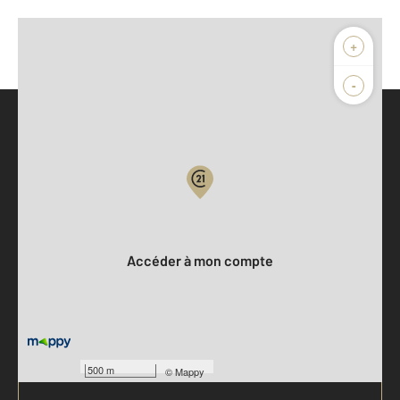
+
-
Parlons de vous, parlons biens
Votre compte :
Accéder à mon compte
500 m
©
Mappy