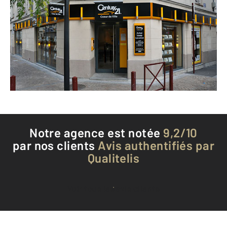
30 rue Henri Barbusse
MONTFERMEIL - 93370
Envoyer un message
Téléphoner à l'agence
Notre agence est notée
9,2/10
par nos clients
Avis authentifiés par
Qualitelis
Voir tous les avis clients