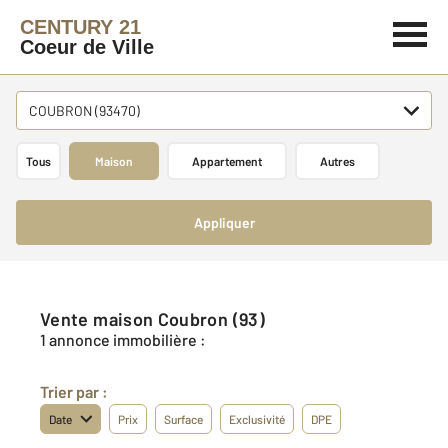
CENTURY 21
Coeur de Ville
COUBRON (93470)
Tous
Maison
Appartement
Autres
Appliquer
Vente maison Coubron (93)
1 annonce immobilière :
Trier par :
Date
Prix
Surface
Exclusivité
DPE