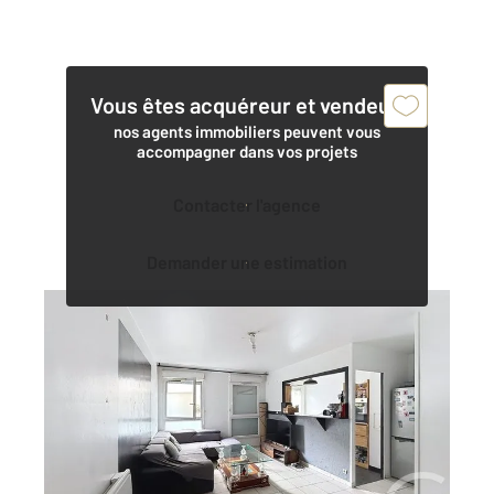
Vous êtes acquéreur et vendeur,
nos agents immobiliers peuvent vous
accompagner dans vos projets
Contacter l'agence
Demander une estimation
MONTFERMEIL 93
2
54,89 m
, 3 pièces
Ref : 4130
Appartement F3 à vendre
195 000 €