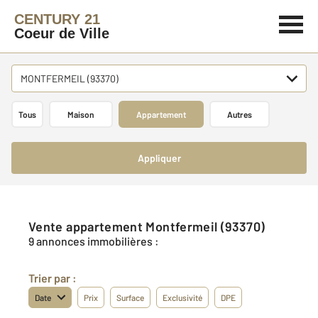
CENTURY 21
Coeur de Ville
MONTFERMEIL (93370)
Tous
Maison
Appartement
Autres
Appliquer
Vente appartement Montfermeil (93370)
9 annonces immobilières :
Trier par :
Date
Prix
Surface
Exclusivité
DPE