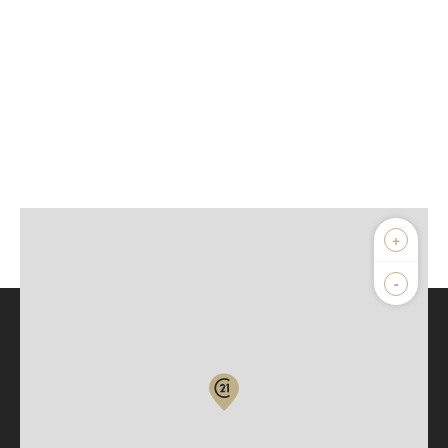
+
-
Parlons de vous, parlons biens
Votre compte :