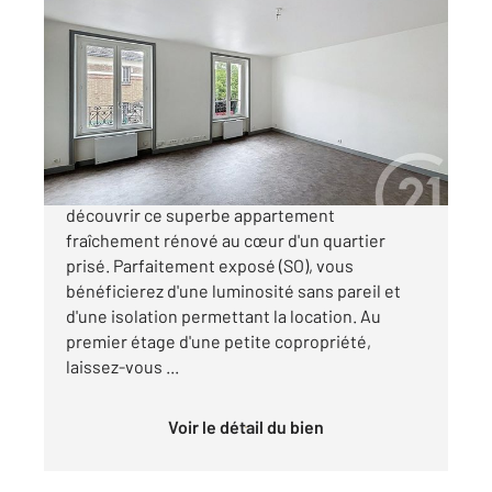
MONTFERMEIL 93
2
27,21 m
, 1 pièce
Ref : 3825
Appartement F1 à vendre
115 000 €
MONTFERMEIL - CENTRE-VILLE !! Venez
découvrir ce superbe appartement
fraîchement rénové au cœur d'un quartier
prisé. Parfaitement exposé (SO), vous
bénéficierez d'une luminosité sans pareil et
d'une isolation permettant la location. Au
premier étage d'une petite copropriété,
laissez-vous ...
Voir le détail du bien